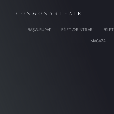
İçeriğe
geç
COSMOSARTFAIR
BAŞVURU YAP
BILET AYRINTILARI
BILE
MAĞAZA